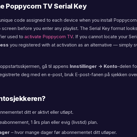
er
e Poppycorn TV Serial Key
one
a unique code assigned to each device when you install Poppycorn 
 screen before you enter any playlist. The Serial Key format looks
ifier used to
activate Poppycorn TV
. If you cannot locate your Ser
er
ress
you registered with at activation as an alternative — simply s
 oppstartsskjermen, gå til appens
Innstillinger → Konto
-delen fo
u registrerte deg med en e-post, bruk E-post-fanen på sjekken ove
er
ontosjekkeren?
sung
ementet ditt er aktivt eller utløpt.
abonnement, 1 års plan eller evig (livstid) plan.
ager
– hvor mange dager før abonnementet ditt utløper.