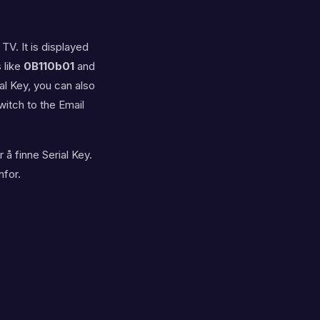
TV. It is displayed
 like
0B110b01
and
ial Key, you can also
witch to the Email
r å finne Serial Key.
nfor.