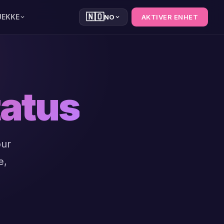
🇳🇴
JEKKE
NO
AKTIVER ENHET
tatus
our
e,