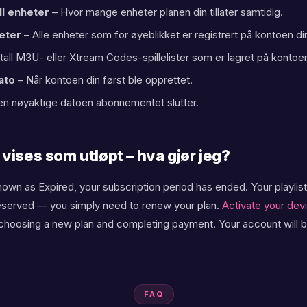
er
ll enheter
– Hvor mange enheter planen din tillater samtidig.
eter
– Alle enheter som for øyeblikket er registrert på kontoen di
ount
tall M3U- eller Xtream Codes-spillelister som er lagret på kontoen
ato
– Når kontoen din først ble opprettet.
cker
n nøyaktige datoen abonnementet slutter.
vises som utløpt – hva gjør jeg?
shown as Expired, your subscription period has ended. Your playlis
reserved — you simply need to renew your plan.
Activate your dev
, choosing a new plan and completing payment. Your account will 
FAQ