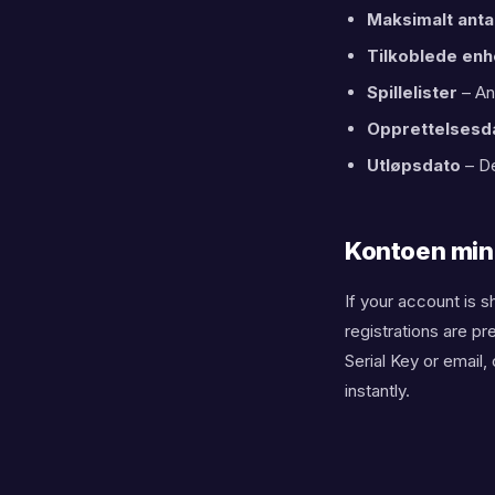
play
Maksimalt anta
Tilkoblede enh
acc
Spillelister
– An
Opprettelsesd
che
Utløpsdato
– De
Kontoen min 
If your account is 
registrations are p
Serial Key or email
instantly.