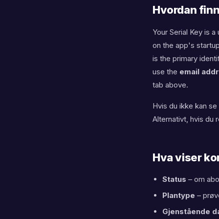
play
Hvordan finn
iph
Your Serial Key is 
on the app's startup
is the primary ident
play
use the
email add
tab above.
lg
Hvis du ikke kan se
Alternativt, hvis d
play
Hva viser k
sam
Status
– om abonn
Plantype
– prøve
Gjenstående d