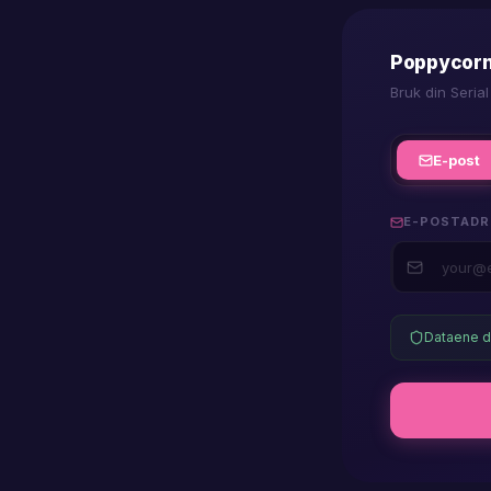
m3
Poppycorn
Bruk din Serial
play
E-post
win
E-POSTADR
play
Dataene di
andr