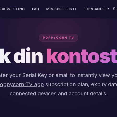
S
PRISSETTING
FAQ
MIN SPILLELISTE
FORHANDLER
POPPYCORN TV
k din
kontos
er
ter your Serial Key or email to instantly view y
oppycorn TV app
subscription plan, expiry dat
eam
connected devices and account details.
er