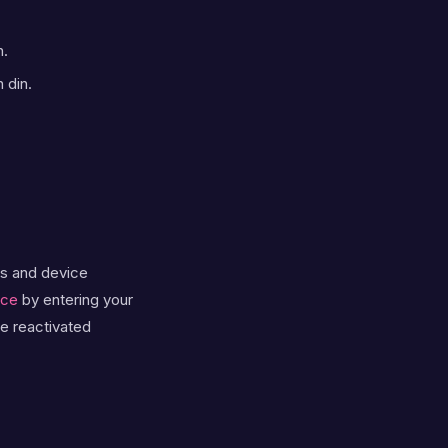
n.
 din.
ts and device
ice
by entering your
be reactivated