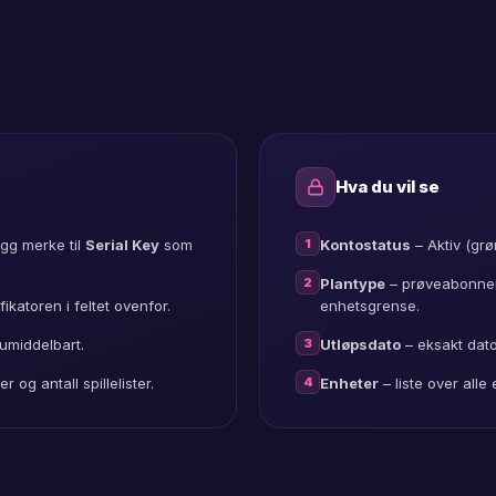
er
stick
er
Hva du vil se
os
1
gg merke til
Serial Key
som
Kontostatus
– Aktiv (grø
2
Plantype
– prøveabonnem
er
fikatoren i feltet ovenfor.
enhetsgrense.
3
umiddelbart.
Utløpsdato
– eksakt dato 
4
og antall spillelister.
Enheter
– liste over all