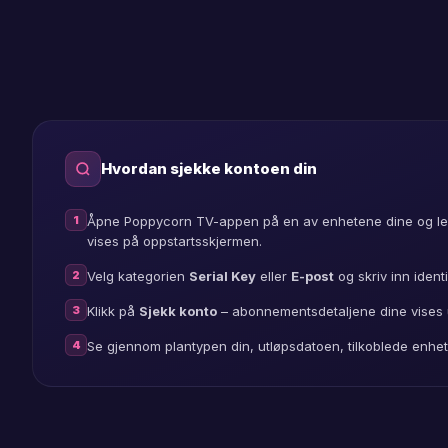
play
fire
play
Hvordan sjekke kontoen din
mac
1
Åpne Poppycorn TV-appen på en av enhetene dine og le
vises på oppstartsskjermen.
play
2
Velg kategorien
Serial Key
eller
E-post
og skriv inn identi
3
Klikk på
Sjekk konto
– abonnementsdetaljene dine vises 
ios
4
Se gjennom plantypen din, utløpsdatoen, tilkoblede enheter 