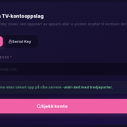
u
 TV-kontooppslag
 Key (vises ved oppstart av appen) eller e-posten knyttet til kontoen din.
er
Serial Key
dows
ESSE
*
er
ne letes sikkert opp på våre servere –
aldri delt med tredjeparter.
oid
Sjekk konto