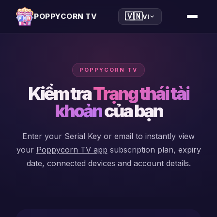
🇻🇳
POPPYCORN TV
VI
POPPYCORN TV
iptv
Kiểm tra
Trạng thái tài
player
khoản
của bạn
xtream
Enter your Serial Key or email to instantly view
player
your
Poppycorn TV app
subscription plan, expiry
m3u
date, connected devices and account details.
player
windows
player