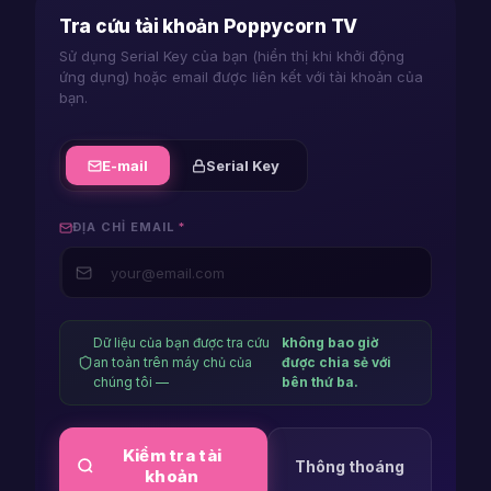
android
Tra cứu tài khoản Poppycorn TV
Sử dụng Serial Key của bạn (hiển thị khi khởi động
player
ứng dụng) hoặc email được liên kết với tài khoản của
bạn.
firestick
player
E-mail
Serial Key
macos
player
ĐỊA CHỈ EMAIL
*
ios
player
iphone
Dữ liệu của bạn được tra cứu
không bao giờ
an toàn trên máy chủ của
được chia sẻ với
player
chúng tôi —
bên thứ ba.
lg
Kiểm tra tài
player
Thông thoáng
khoản