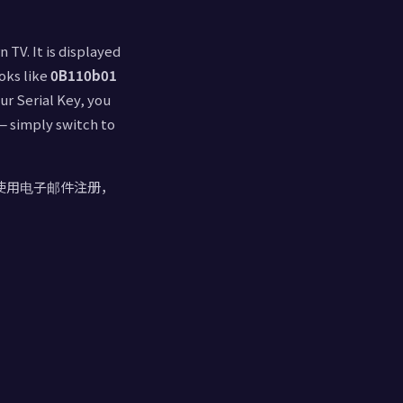
 TV. It is displayed
oks like
0B110b01
our Serial Key, you
 — simply switch to
果您使用电子邮件注册，