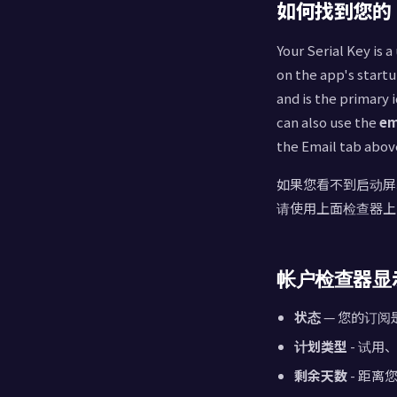
p
如何找到您的 Pop
i
Your Serial Key is 
on the app's startu
and is the primary 
p
can also use the
em
the Email tab abov
lg
如果您看不到启动屏
请使用上面检查器上
p
帐户检查器显
s
状态
— 您的订阅
计划类型
- 试用
剩余天数
- 距离