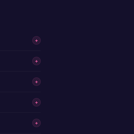
+
+
+
+
+