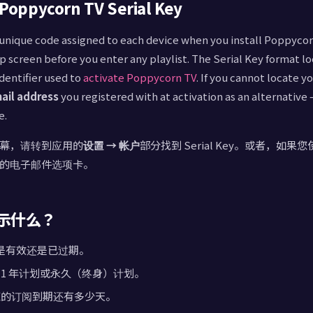
layer
pycorn TV Serial Key
phone
a unique code assigned to each device when you install Poppycorn
p screen before you enter any playlist. The Serial Key format lo
identifier used to
activate Poppycorn TV
. If you cannot locate y
layer
ail address
you registered with at activation as an alternative
e.
幕，请转到应用的
设置 → 帐户
部分找到 Serial Key。或者，如
的电子邮件选项卡。
layer
示什么？
amsung
是有效还是已过期。
、1 年计划或永久（终身）计划。
您的订阅到期还有多少天。