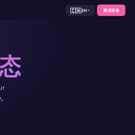
🇨🇳
激活设备
ZH
态
ur
,