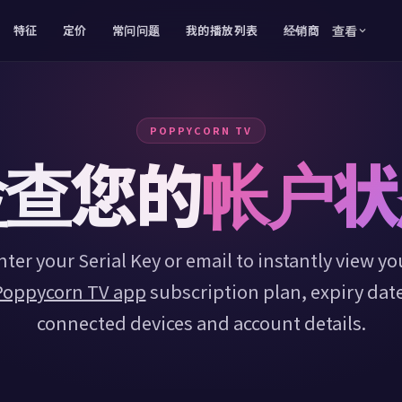
特征
定价
常问问题
我的播放列表
经销商
查看
POPPYCORN TV
ptv
检查您的
帐户状
layer
nter your Serial Key or email to instantly view yo
Poppycorn TV app
subscription plan, expiry date
tream
connected devices and account details.
layer