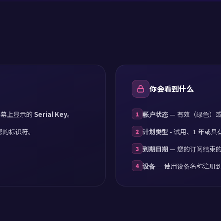
layer
restick
layer
你会看到什么
acos
动屏幕上显示的
Serial Key
。
帐户状态
— 有效（绿色）
1
layer
您的标识符。
计划类型
- 试用、1 年或
2
到期日期
— 您的订阅结束
3
s
设备
— 使用设备名称注册
4