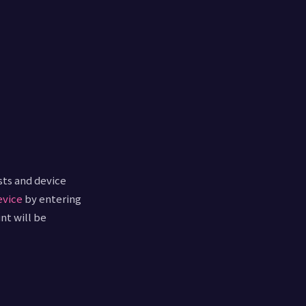
sts and device
evice
by entering
nt will be