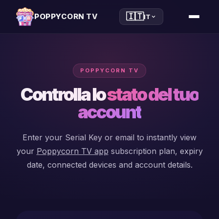
🇮🇹
POPPYCORN TV
IT
POPPYCORN TV
iptv
Controlla lo
stato del tuo
player
account
xtream
Enter your Serial Key or email to instantly view
player
your
Poppycorn TV app
subscription plan, expiry
m3u
date, connected devices and account details.
player
windows
player