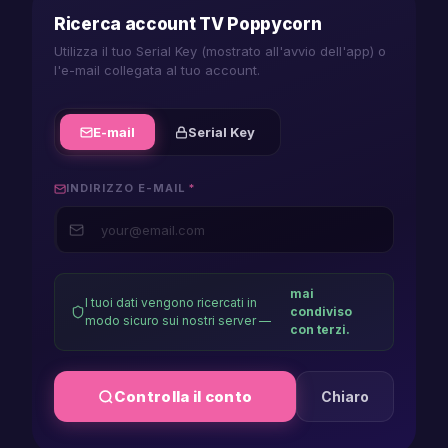
android
Ricerca account TV Poppycorn
Utilizza il tuo Serial Key (mostrato all'avvio dell'app) o
player
l'e-mail collegata al tuo account.
firestick
player
E-mail
Serial Key
macos
INDIRIZZO E-MAIL
*
player
ios
player
mai
I tuoi dati vengono ricercati in
iphone
condiviso
modo sicuro sui nostri server —
con terzi.
player
lg
Controlla il conto
Chiaro
player