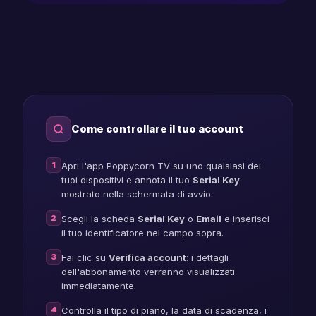
samsung
player
account
checker
Come controllare il tuo account
1
Apri l'app Poppycorn TV su uno qualsiasi dei
tuoi dispositivi e annota il tuo
Serial Key
mostrato nella schermata di avvio.
2
Scegli la scheda
Serial Key
o
Email
e inserisci
il tuo identificatore nel campo sopra.
3
Fai clic su
Verifica account
: i dettagli
dell'abbonamento verranno visualizzati
immediatamente.
4
Controlla il tipo di piano, la data di scadenza, i