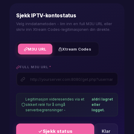
android
Sjekk IPTV-kontostatus
player
Velg inndatametoden - lim inn en full M3U URL eller
firestick
skriv inn Xtream Codes-legitimasjonen din direkte.
player
macos
M3U URL
Xtream Codes
player
FULL M3U URL
*
ios
player
iphone
Legitimasjon videresendes via et
aldri lagret
player
sikkert relé for å omgå
eller
serverbegrensninger -
logget.
lg
player
Sjekk status
Klar