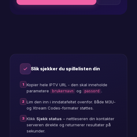
samsung
player
m3u
checker
iptv
status
Slik sjekker du spillelisten din
1
Kopier hele IPTV URL - den skal inneholde
parametere
og
.
brukernavn
passord
2
Lim den inn i inndatafeltet ovenfor. Både M3U-
og Xtream Codes-formater støttes.
3
Klikk
Sjekk status
– nettleseren din kontakter
serveren direkte og returnerer resultater på
sekunder.