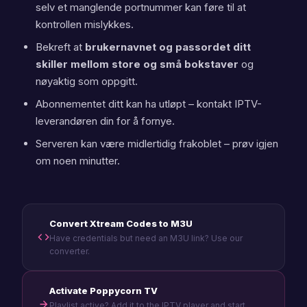
selv et manglende portnummer kan føre til at
kontrollen mislykkes.
Bekreft at
brukernavnet og passordet ditt
skiller mellom store og små bokstaver
og
nøyaktig som oppgitt.
Abonnementet ditt kan ha utløpt – kontakt IPTV-
leverandøren din for å fornye.
Serveren kan være midlertidig frakoblet – prøv igjen
om noen minutter.
Convert Xtream Codes to M3U
Have credentials but need an M3U link? Use our
converter.
Activate Poppycorn TV
Playlist active? Add it to the IPTV player and start