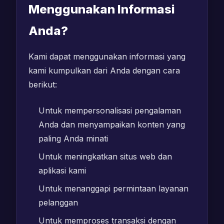
Menggunakan Informasi
Anda?
Kami dapat menggunakan informasi yang
kami kumpulkan dari Anda dengan cara
berikut:
Untuk mempersonalisasi pengalaman
Anda dan menyampaikan konten yang
paling Anda minati
Untuk meningkatkan situs web dan
aplikasi kami
Untuk menanggapi permintaan layanan
pelanggan
Untuk memproses transaksi dengan