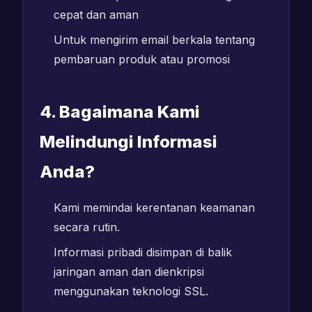
cepat dan aman
Untuk mengirim email berkala tentang
pembaruan produk atau promosi
4. Bagaimana Kami
Melindungi Informasi
Anda?
Kami memindai kerentanan keamanan
secara rutin.
Informasi pribadi disimpan di balik
jaringan aman dan dienkripsi
menggunakan teknologi SSL.