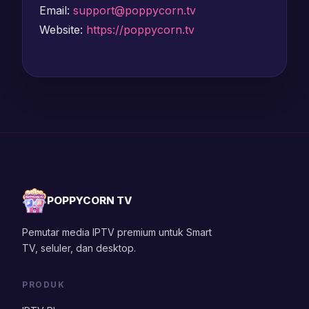
Email:
support@poppycorn.tv
Website:
https://poppycorn.tv
POPPYCORN TV
Pemutar media IPTV premium untuk Smart
TV, seluler, dan desktop.
PRODUK