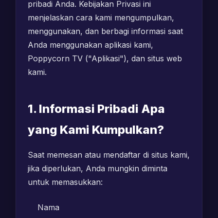
pribadi Anda. Kebijakan Privasi ini
menjelaskan cara kami mengumpulkan,
menggunakan, dan berbagi informasi saat
Anda menggunakan aplikasi kami,
Poppycorn TV ("Aplikasi"), dan situs web
kami.
1. Informasi Pribadi Apa
yang Kami Kumpulkan?
Saat memesan atau mendaftar di situs kami,
jika diperlukan, Anda mungkin diminta
untuk memasukkan:
Nama