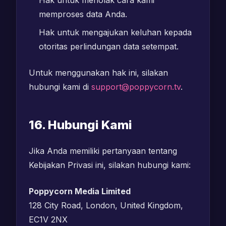
Hak untuk menolak cara kami
memproses data Anda.
Hak untuk mengajukan keluhan kepada
otoritas perlindungan data setempat.
Untuk menggunakan hak ini, silakan
hubungi kami di
support@poppycorn.tv
.
16. Hubungi Kami
Jika Anda memiliki pertanyaan tentang
Kebijakan Privasi ini, silakan hubungi kami:
Poppycorn Media Limited
128 City Road, London, United Kingdom,
EC1V 2NX