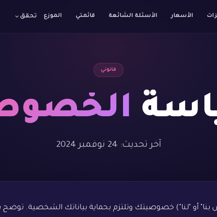
زات
الأسعار
الأسئلة الشائعة
قائمتي
الموزع
تحقق
قانوني
اسة
الخصوص
آخر تحديث: 24 نوفمبر 2024
Poppycorn Medi ("نحن" أو "الخاص بنا" أو "لنا") خصوصيتك وتلتزم بحماية بيانا