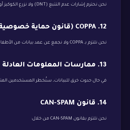
نحن نحترم إشارات عدم التتبع (DNT) ولا نزرع الكوكيز أو نستخدم الإعلانات عند تفعيل خاصية عدم التتبع في المتصفح.
12. COPPA (قانون حماية خصوصية الأطفال عبر الإنترنت)
نحن نلتزم بـ COPPA ولا نجمع عن عمد بيانات من الأطفال دون سن 13 عاماً.
13. ممارسات المعلومات العادلة
في حال حدوث خرق للبيانات، سنُخطر المستخدمين المتأثرين عبر
14. قانون CAN-SPAM
نحن نلتزم بقانون CAN-SPAM من خلال: