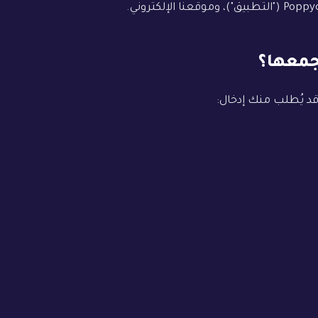
د يُطلب منك إدخال: