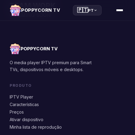
TEAM WORK
🇵🇹
POPPYCORN TV
PT
COMMING SOON
POPPYCORN TV
O media player IPTV premium para Smart
TVs, dispositivos móveis e desktops.
PRODUTO
IPTV Player
Características
Preços
Ativar dispositivo
Minha lista de reprodução