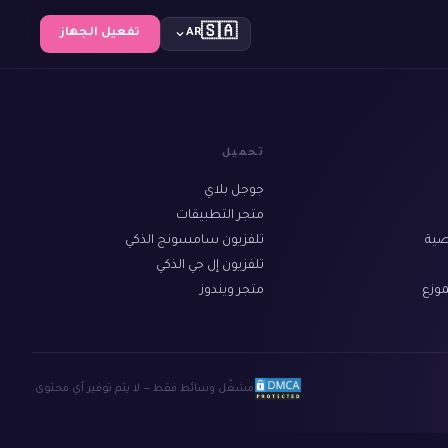
🇸🇦
AR
تفعيل الجهاز
تحميل
جوجل بلاي
متجر التطبيقات
ية
تلفزيون سامسونج الذكي
تلفزيون إل جي الذكي
وزع
متجر ويندوز
مشغّل وسائط فقط — لا يتم توفير أي محتوى.