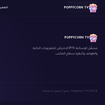
TEAM WORK
POPPYCORN TV
الممي
COMMING SOON
POPPYCORN TV
مشغّل الوسائط IPTV الاحترافي للتلفزيونات الذكية
والهواتف وأجهزة سطح المكتب.
© 2026 Poppycorn TV. جميع الحقوق محفوظة.