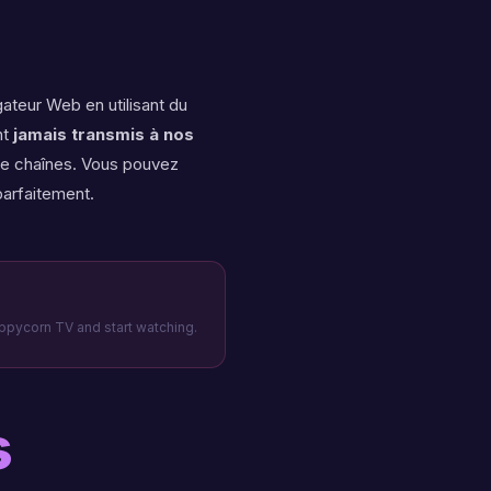
ateur Web en utilisant du
nt
jamais transmis à nos
de chaînes. Vous pouvez
parfaitement.
oppycorn TV and start watching.
s