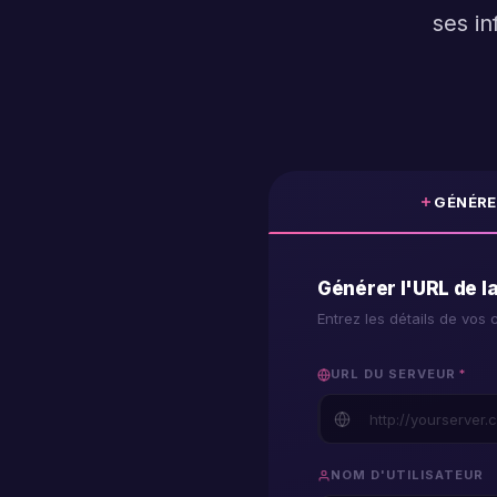
ses in
m3u
player
GÉNÉRE
window
Générer l'URL de la
player
Entrez les détails de vo
android
URL DU SERVEUR
*
NOM D'UTILISATEUR