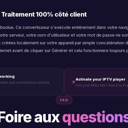
 ? Traitement 100% côté client
é absolue. Ce convertisseur s'exécute entièrement dans votre navig
otre serveur, votre nom d'utilisateur et votre mot de passe ne so
 créées localement sur votre appareil par simple concaténation 
net avant de cliquer sur Générer et cela fonctionnera toujours 
 working
Activate your IPTV player
y date and connections before
Got your M3U link? Add it to P
FAQ
Foire aux
question