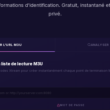
formations d'identification. Gratuit, instantané 
privé.
R L'URL M3U
ANALYSER 
s
 liste de lecture M3U
s codes Xtream pour créer instantanément chaque point de terminaison 
MOT DE PASSE