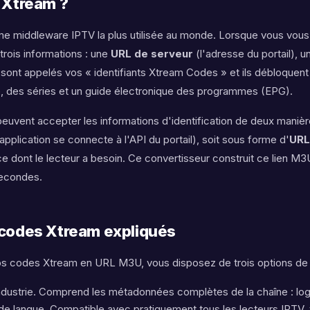
 Xtream ?
me middleware IPTV la plus utilisée au monde. Lorsque vous vous
 trois informations : une
URL de serveur
(l'adresse du portail), u
s sont appelés vos « identifiants Xtream Codes » et ils débloquent
e, des séries et un guide électronique des programmes (EPG).
er
peuvent accepter les informations d'identification de deux manièr
plication se connecte à l'API du portail), soit sous forme d'
URL
ce dont le lecteur a besoin. Ce convertisseur construit ce lien M3
secondes.
 codes Xtream expliqués
s codes Xtream en URL M3U, vous disposez de trois options de 
industrie. Comprend les métadonnées complètes de la chaîne : lo
s de langue. Compatible avec pratiquement tous les lecteurs IPTV