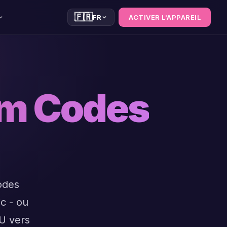
🇫🇷
FR
ACTIVER L'APPAREIL
am Codes
codes
c - ou
U vers