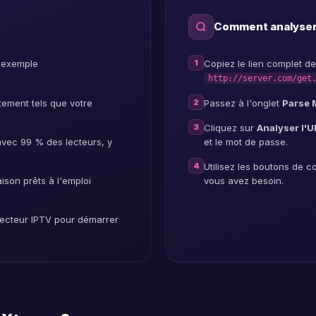
Comment analyser
1
r exemple
Copiez le lien complet de
http://server.com/get
2
tement tels que votre
Passez à l'onglet
Parse 
3
Cliquez sur
Analyser l'U
vec 99 % des lecteurs, y
et le mot de passe.
4
Utilisez les boutons de 
aison prêts à l'emploi
vous avez besoin.
 lecteur IPTV pour démarrer
g