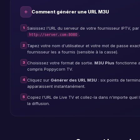
player
Comment générer une URL M3U
iphone
1
Saisissez l'URL du serveur de votre fournisseur IPTV, pa
.
http://server.com:8080
player
2
Tapez votre nom d'utilisateur et votre mot de passe exac
fournisseur les a fournis (sensible à la casse).
lg
3
Choisissez votre format de sortie.
M3U Plus
fonctionne a
compris Poppycorn TV.
4
Cliquez sur
Générer des URL M3U
: six points de termin
player
apparaissent instantanément.
5
Copiez l'URL de Live TV et collez-la dans n'importe quel
la diffusion.
samsun