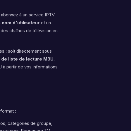
 abonnez à un service IPTV,
n
nom d'utilisateur
et un
 des chaînes de télévision en
es : soit directement sous
 de liste de lecture M3U
,
U à partir de vos informations
format :
gos, catégories de groupe,
, y compris Poppycorn TV,