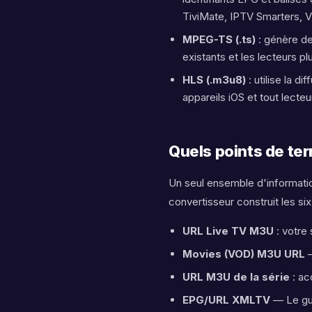
TiviMate, IPTV Smarters, V
MPEG-TS (.ts)
: génère de
existants et les lecteurs 
HLS (.m3u8)
: utilise la d
appareils iOS et tout lecte
Quels points de term
Un seul ensemble d'informatio
convertisseur construit les six
URL Live TV M3U
: votre
Movies (VOD) M3U URL
—
URL M3U de la série
: ac
EPG/URL XMLTV
— Le gui