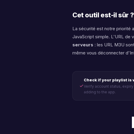
Cet outil est-il sûr
La sécurité est notre priorit
JavaScript simple. L'URL de v
serveurs
: les URL M3U sont
même vous déconnecter d'Inter
Check if your playlist is
Verify account status, expir
adding to the app.