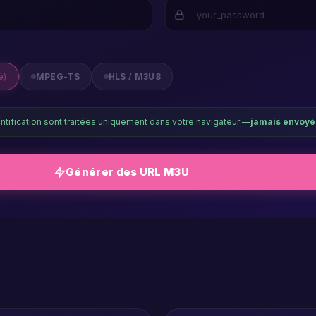
k
é)
MPEG-TS
HLS / M3U8
ntification sont traitées uniquement dans votre navigateur —
jamais envoyé
Générer des URL M3U