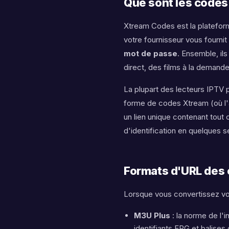
player
Que sont les codes
Xtream Codes est la platefor
m3u
votre fournisseur vous fournit
mot de passe
. Ensemble, il
direct, des films à la demand
convert
La plupart des lecteurs IPTV 
forme de codes Xtream (où l'ap
xtream
un lien unique contenant tout 
d'identification en quelques 
codes
Formats d'URL des
Lorsque vous convertissez vo
M3U Plus
: la norme de l'
identifiants EPG et balise