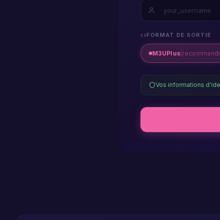
player
firestic
FORMAT DE SORTIE
M3UPlus
(recommand
player
Vos informations d'ide
macos
player
ios