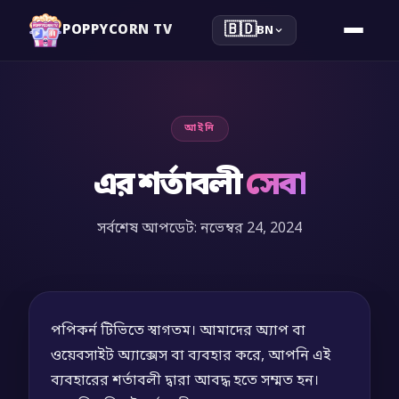
🇧🇩
POPPYCORN TV
BN
আইনি
এর শর্তাবলী
সেবা
সর্বশেষ আপডেট: নভেম্বর 24, 2024
পপিকর্ন টিভিতে স্বাগতম। আমাদের অ্যাপ বা
ওয়েবসাইট অ্যাক্সেস বা ব্যবহার করে, আপনি এই
ব্যবহারের শর্তাবলী দ্বারা আবদ্ধ হতে সম্মত হন।