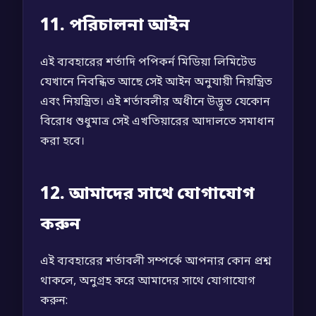
11. পরিচালনা আইন
এই ব্যবহারের শর্তাদি পপিকর্ন মিডিয়া লিমিটেড
যেখানে নিবন্ধিত আছে সেই আইন অনুযায়ী নিয়ন্ত্রিত
এবং নিয়ন্ত্রিত। এই শর্তাবলীর অধীনে উদ্ভূত যেকোন
বিরোধ শুধুমাত্র সেই এখতিয়ারের আদালতে সমাধান
করা হবে।
12. আমাদের সাথে যোগাযোগ
করুন
এই ব্যবহারের শর্তাবলী সম্পর্কে আপনার কোন প্রশ্ন
থাকলে, অনুগ্রহ করে আমাদের সাথে যোগাযোগ
করুন: