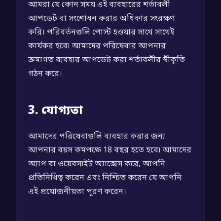
আমরা যে কোন সময় এই ব্যবহারের শর্তাবলী
আপডেট বা সংশোধন করার অধিকার সংরক্ষণ
করি। পরিবর্তনগুলি পোস্ট হওয়ার সাথে সাথেই
কার্যকর হবে৷ আমাদের পরিষেবার আপনার
ক্রমাগত ব্যবহার আপডেট করা শর্তাবলীর স্বীকৃতি
গঠন করে।
3. যোগ্যতা
আমাদের পরিষেবাগুলি ব্যবহার করার জন্য
আপনার বয়স কমপক্ষে 18 বছর হতে হবে৷ আমাদের
অ্যাপ বা ওয়েবসাইট অ্যাক্সেস করে, আপনি
প্রতিনিধিত্ব করেন এবং নিশ্চিত করেন যে আপনি
এই প্রয়োজনীয়তা পূরণ করেন।