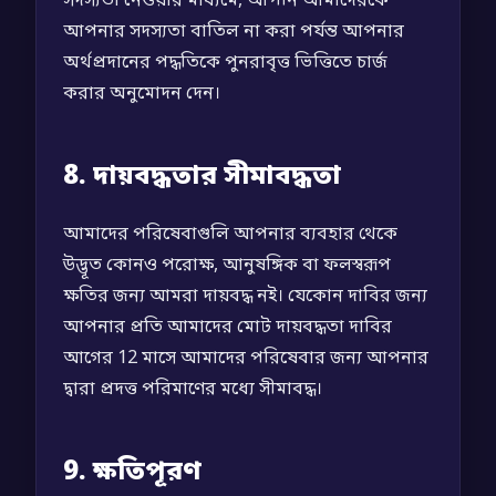
সদস্যতা নেওয়ার মাধ্যমে, আপনি আমাদেরকে
আপনার সদস্যতা বাতিল না করা পর্যন্ত আপনার
অর্থপ্রদানের পদ্ধতিকে পুনরাবৃত্ত ভিত্তিতে চার্জ
করার অনুমোদন দেন।
8. দায়বদ্ধতার সীমাবদ্ধতা
আমাদের পরিষেবাগুলি আপনার ব্যবহার থেকে
উদ্ভূত কোনও পরোক্ষ, আনুষঙ্গিক বা ফলস্বরূপ
ক্ষতির জন্য আমরা দায়বদ্ধ নই। যেকোন দাবির জন্য
আপনার প্রতি আমাদের মোট দায়বদ্ধতা দাবির
আগের 12 মাসে আমাদের পরিষেবার জন্য আপনার
দ্বারা প্রদত্ত পরিমাণের মধ্যে সীমাবদ্ধ।
9. ক্ষতিপূরণ