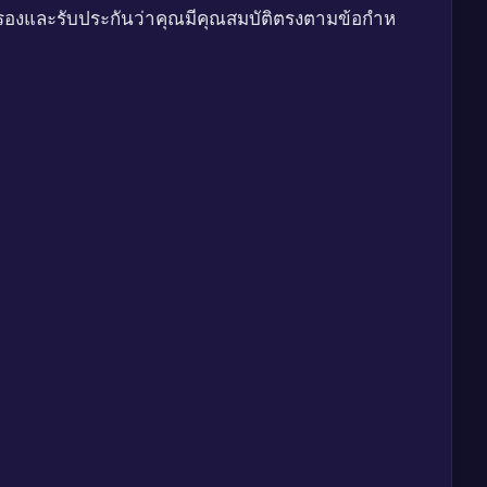
ับรองและรับประกันว่าคุณมีคุณสมบัติตรงตามข้อกำห