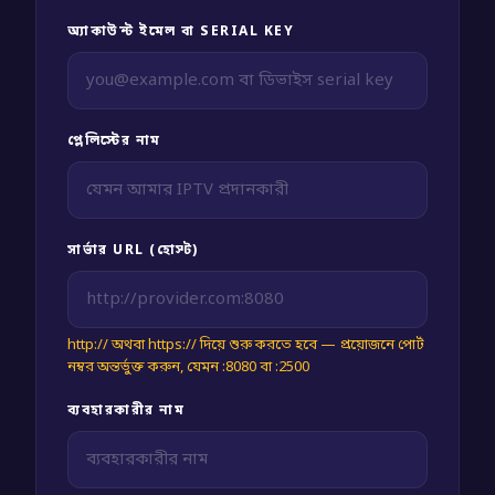
অ্যাকাউন্ট ইমেল বা SERIAL KEY
প্লেলিস্টের নাম
সার্ভার URL (হোস্ট)
http:// অথবা https:// দিয়ে শুরু করতে হবে — প্রয়োজনে পোর্ট
নম্বর অন্তর্ভুক্ত করুন, যেমন :8080 বা :2500
ব্যবহারকারীর নাম