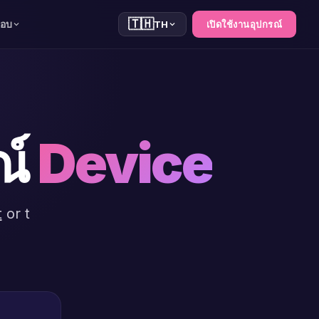
🇹🇭
สอบ
TH
เปิดใช้งานอุปกรณ์
ณ์
Device
t
or t