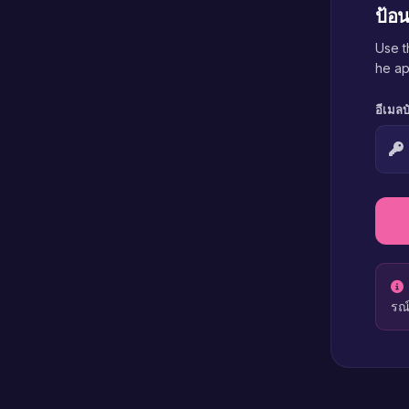
ป้อ
Use t
he ap
อีเมล
รณ