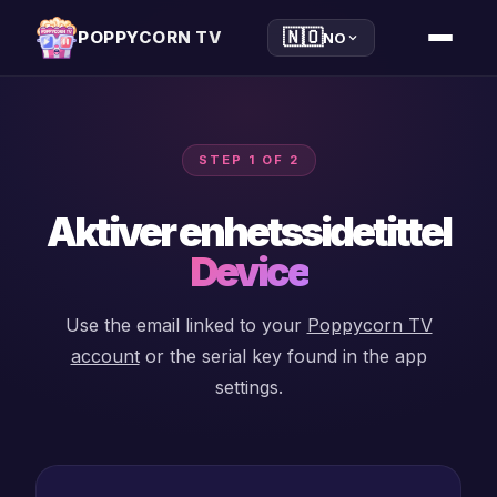
🇳🇴
POPPYCORN TV
NO
STEP 1 OF 2
Aktiver enhetssidetittel
Device
Use the email linked to your
Poppycorn TV
account
or the serial key found in the app
settings.