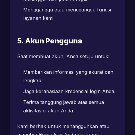
Mengganggu atau mengganggu fungsi
layanan kami.
5. Akun Pengguna
Saat membuat akun, Anda setuju untuk:
Memberikan informasi yang akurat dan
lengkap.
Jaga kerahasiaan kredensial login Anda.
Terima tanggung jawab atas semua
aktivitas di akun Anda.
Kami berhak untuk menangguhkan atau
menghentikan akun Anda jika kami