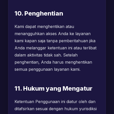
10. Penghentian
Kami dapat menghentikan atau
menangguhkan akses Anda ke layanan
kami kapan saja tanpa pemberitahuan jika
Anda melanggar ketentuan ini atau terlibat
dalam aktivitas tidak sah. Setelah
penghentian, Anda harus menghentikan
semua penggunaan layanan kami.
11. Hukum yang Mengatur
Ketentuan Penggunaan ini diatur oleh dan
ditafsirkan sesuai dengan hukum yurisdiksi