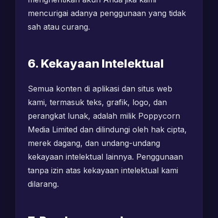
mencurigai adanya penggunaan yang tidak
sah atau curang.
6. Kekayaan Intelektual
Semua konten di aplikasi dan situs web
kami, termasuk teks, grafik, logo, dan
perangkat lunak, adalah milik Poppycorn
Media Limited dan dilindungi oleh hak cipta,
merek dagang, dan undang-undang
kekayaan intelektual lainnya. Penggunaan
tanpa izin atas kekayaan intelektual kami
dilarang.