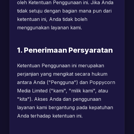
oleh Ketentuan Penggunaan ini. Jika Anda
tidak setuju dengan bagian mana pun dari
ketentuan ini, Anda tidak boleh
menggunakan layanan kami.
1. Penerimaan Persyaratan
Ketentuan Penggunaan ini merupakan
perjanjian yang mengikat secara hukum
antara Anda ("Pengguna") dan Poppycorn
Media Limited ("kami", "milik kami", atau
"kita"). Akses Anda dan penggunaan
layanan kami bergantung pada kepatuhan
Anda terhadap ketentuan ini.