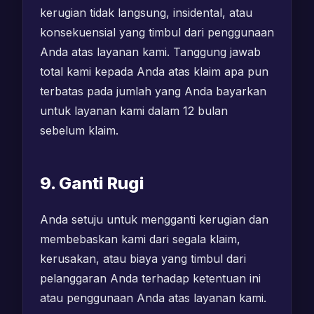
kerugian tidak langsung, insidental, atau
konsekuensial yang timbul dari penggunaan
Anda atas layanan kami. Tanggung jawab
total kami kepada Anda atas klaim apa pun
terbatas pada jumlah yang Anda bayarkan
untuk layanan kami dalam 12 bulan
sebelum klaim.
9. Ganti Rugi
Anda setuju untuk mengganti kerugian dan
membebaskan kami dari segala klaim,
kerusakan, atau biaya yang timbul dari
pelanggaran Anda terhadap ketentuan ini
atau penggunaan Anda atas layanan kami.