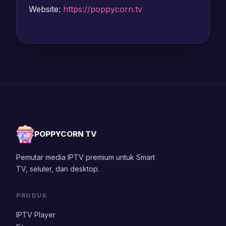
Website:
https://poppycorn.tv
POPPYCORN TV
Pemutar media IPTV premium untuk Smart
TV, seluler, dan desktop.
PRODUK
IPTV Player