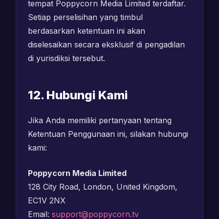
tempat Poppycorn Media Limited terdaftar.
Setiap perselisihan yang timbul
berdasarkan ketentuan ini akan
diselesaikan secara eksklusif di pengadilan
di yurisdiksi tersebut.
12. Hubungi Kami
Jika Anda memiliki pertanyaan tentang
Ketentuan Penggunaan ini, silakan hubungi
kami:
Poppycorn Media Limited
128 City Road, London, United Kingdom,
EC1V 2NX
Email:
support@poppycorn.tv