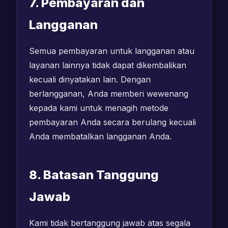
7. Pembayaran dan
Langganan
Semua pembayaran untuk langganan atau
layanan lainnya tidak dapat dikembalikan
kecuali dinyatakan lain. Dengan
berlangganan, Anda memberi wewenang
kepada kami untuk menagih metode
pembayaran Anda secara berulang kecuali
Anda membatalkan langganan Anda.
8. Batasan Tanggung
Jawab
Kami tidak bertanggung jawab atas segala