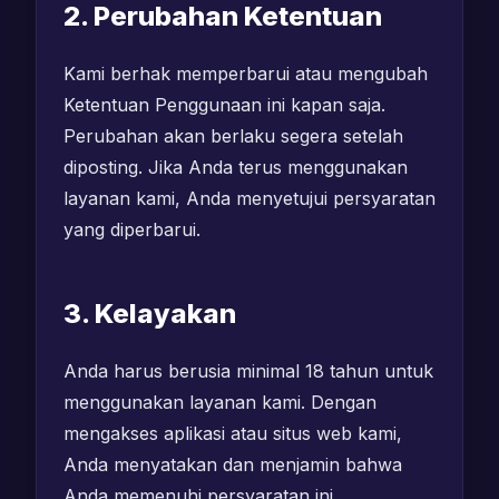
2. Perubahan Ketentuan
Kami berhak memperbarui atau mengubah
Ketentuan Penggunaan ini kapan saja.
Perubahan akan berlaku segera setelah
diposting. Jika Anda terus menggunakan
layanan kami, Anda menyetujui persyaratan
yang diperbarui.
3. Kelayakan
Anda harus berusia minimal 18 tahun untuk
menggunakan layanan kami. Dengan
mengakses aplikasi atau situs web kami,
Anda menyatakan dan menjamin bahwa
Anda memenuhi persyaratan ini.