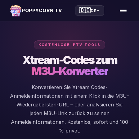
🇩🇪
POPPYCORN TV
DE
KOSTENLOSE IPTV-TOOLS
iptv
Xtream-Codes zum
player
M3U-Konverter
xtream
Konvertieren Sie Xtream Codes-
player
Anmeldeinformationen mit einem Klick in die M3U-
m3u
Wiedergabelisten-URL – oder analysieren Sie
player
jeden M3U-Link zurück zu seinen
Anmeldeinformationen. Kostenlos, sofort und 100
windows
% privat.
player