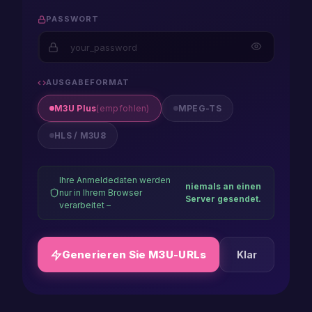
samsung
PASSWORT
player
m3u
converter
AUSGABEFORMAT
xtream
M3U Plus
(empfohlen)
MPEG-TS
codes
HLS / M3U8
Ihre Anmeldedaten werden
niemals an einen
nur in Ihrem Browser
Server gesendet.
verarbeitet –
Generieren Sie M3U-URLs
Klar