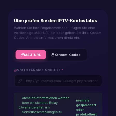
android
player
Überprüfen Sie den IPTV-Kontostatus
firestick
Wählen Sie Ihre Eingabemethode – fügen Sie eine
vollständige M3U-URL ein oder geben Sie Ihre Xtream
player
Codes-Anmeldeinformationen direkt ein.
macos
player
M3U-URL
Xtream-Codes
ios
player
VOLLSTÄNDIGE M3U-URL
*
iphone
player
lg
Anmeldeinformationen werden
niemals
über ein sicheres Relay
gespeichert
player
weitergeleitet, um
oder
Serverbeschränkungen zu
protokolliert.