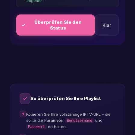
samsung
umgehen –
player
Überprüfen Sie den
m3u
Klar
Status
checker
iptv
status
So überprüfen Sie Ihre Playlist
1
Kopieren Sie Ihre vollständige IPTV-URL – sie
sollte die Parameter
und
Benutzername
enthalten.
Passwort