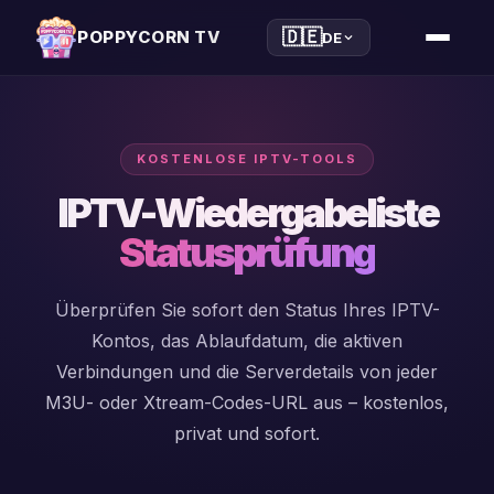
🇩🇪
POPPYCORN TV
DE
KOSTENLOSE IPTV-TOOLS
iptv
IPTV-Wiedergabeliste
player
Statusprüfung
xtream
Überprüfen Sie sofort den Status Ihres IPTV-
player
Kontos, das Ablaufdatum, die aktiven
m3u
Verbindungen und die Serverdetails von jeder
player
M3U- oder Xtream-Codes-URL aus – kostenlos,
privat und sofort.
windows
player