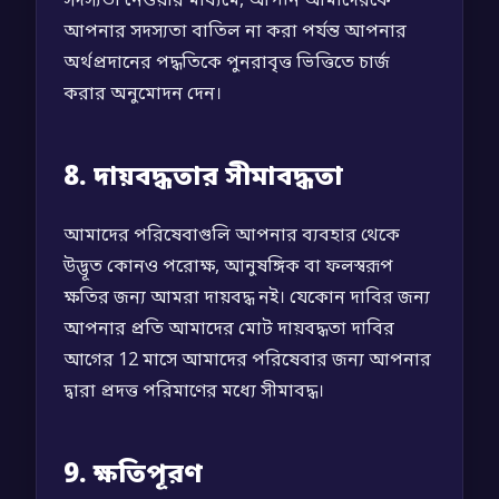
সদস্যতা নেওয়ার মাধ্যমে, আপনি আমাদেরকে
আপনার সদস্যতা বাতিল না করা পর্যন্ত আপনার
অর্থপ্রদানের পদ্ধতিকে পুনরাবৃত্ত ভিত্তিতে চার্জ
করার অনুমোদন দেন।
8. দায়বদ্ধতার সীমাবদ্ধতা
আমাদের পরিষেবাগুলি আপনার ব্যবহার থেকে
উদ্ভূত কোনও পরোক্ষ, আনুষঙ্গিক বা ফলস্বরূপ
ক্ষতির জন্য আমরা দায়বদ্ধ নই। যেকোন দাবির জন্য
আপনার প্রতি আমাদের মোট দায়বদ্ধতা দাবির
আগের 12 মাসে আমাদের পরিষেবার জন্য আপনার
দ্বারা প্রদত্ত পরিমাণের মধ্যে সীমাবদ্ধ।
9. ক্ষতিপূরণ