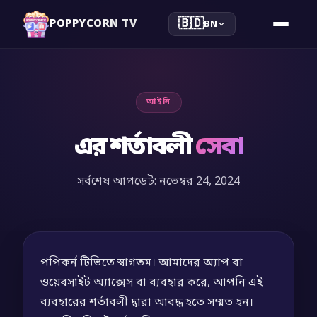
🇧🇩
POPPYCORN TV
BN
আইনি
এর শর্তাবলী
সেবা
সর্বশেষ আপডেট: নভেম্বর 24, 2024
পপিকর্ন টিভিতে স্বাগতম। আমাদের অ্যাপ বা
ওয়েবসাইট অ্যাক্সেস বা ব্যবহার করে, আপনি এই
ব্যবহারের শর্তাবলী দ্বারা আবদ্ধ হতে সম্মত হন।