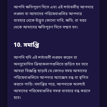
আপনি ক্ষতিপূরণ দিতে এবং এই শর্তাবলীর আপনার
লঙ্ঘন বা আমাদের পরিষেবাগুলির আপনার
ব্যবহার থেকে উদ্ভূত কোনো দাবি, ক্ষতি, বা খরচ
থেকে আমাদের ক্ষতিপূরণ দিতে সম্মত হন।
10. সমাপ্তি
আপনি যদি এই শর্তাবলী লঙ্ঘন করেন বা
অননুমোদিত ক্রিয়াকলাপগুলিতে জড়িত হন তবে
আমরা বিজ্ঞপ্তি ছাড়াই যে কোনও সময় আমাদের
পরিষেবাগুলিতে আপনার অ্যাক্সেস বন্ধ বা স্থগিত
করতে পারি। সমাপ্তির পরে, আপনাকে অবশ্যই
আমাদের পরিষেবাগুলির সমস্ত ব্যবহার বন্ধ করতে
হবে।