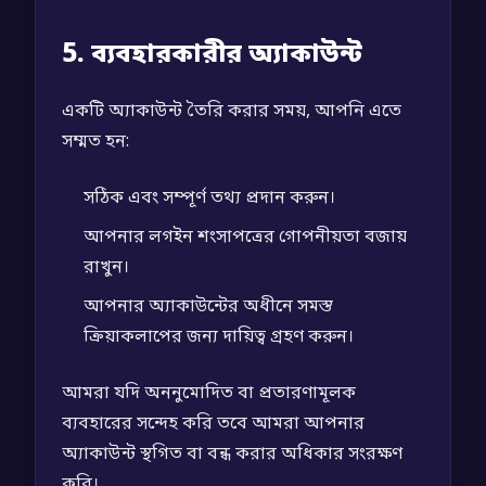
5. ব্যবহারকারীর অ্যাকাউন্ট
একটি অ্যাকাউন্ট তৈরি করার সময়, আপনি এতে
সম্মত হন:
সঠিক এবং সম্পূর্ণ তথ্য প্রদান করুন।
আপনার লগইন শংসাপত্রের গোপনীয়তা বজায়
রাখুন।
আপনার অ্যাকাউন্টের অধীনে সমস্ত
ক্রিয়াকলাপের জন্য দায়িত্ব গ্রহণ করুন।
আমরা যদি অননুমোদিত বা প্রতারণামূলক
ব্যবহারের সন্দেহ করি তবে আমরা আপনার
অ্যাকাউন্ট স্থগিত বা বন্ধ করার অধিকার সংরক্ষণ
করি।