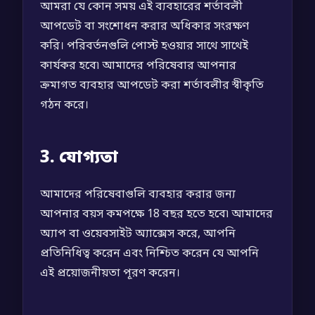
আমরা যে কোন সময় এই ব্যবহারের শর্তাবলী
আপডেট বা সংশোধন করার অধিকার সংরক্ষণ
করি। পরিবর্তনগুলি পোস্ট হওয়ার সাথে সাথেই
কার্যকর হবে৷ আমাদের পরিষেবার আপনার
ক্রমাগত ব্যবহার আপডেট করা শর্তাবলীর স্বীকৃতি
গঠন করে।
3. যোগ্যতা
আমাদের পরিষেবাগুলি ব্যবহার করার জন্য
আপনার বয়স কমপক্ষে 18 বছর হতে হবে৷ আমাদের
অ্যাপ বা ওয়েবসাইট অ্যাক্সেস করে, আপনি
প্রতিনিধিত্ব করেন এবং নিশ্চিত করেন যে আপনি
এই প্রয়োজনীয়তা পূরণ করেন।