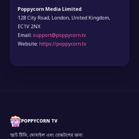
Poppycorn Media Limited
128 City Road, London, United Kingdom,
EC1V 2NX
Email:
support@poppycorn.tv
Website:
https://poppycorn.tv
POPPYCORN TV
স্মার্ট টিভি, মোবাইল এবং ডেস্কটপের জন্য