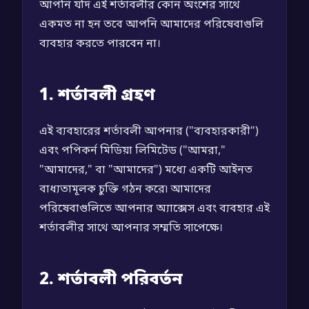
আপনি যদি এই শর্তাবলীর কোন অংশের সাথে
একমত না হন তবে আপনি আমাদের পরিষেবাগুলি
ব্যবহার করতে পারবেন না।
1. শর্তাবলী গ্রহণ
এই ব্যবহারের শর্তাবলী আপনার ("ব্যবহারকারী")
এবং পপিকর্ন মিডিয়া লিমিটেড ("আমরা,"
"আমাদের," বা "আমাদের") মধ্যে একটি আইনত
বাধ্যতামূলক চুক্তি গঠন করে৷ আমাদের
পরিষেবাগুলিতে আপনার অ্যাক্সেস এবং ব্যবহার এই
শর্তাবলীর সাথে আপনার সম্মতি সাপেক্ষে।
2. শর্তাবলী পরিবর্তন